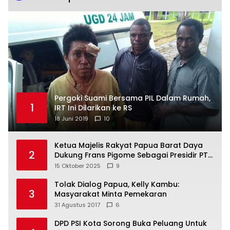
Pergoki Suami Bersama PIL Dalam Rumah,
1
IRT Ini Dilarikan ke RS
18 Juni 2019
10
Ketua Majelis Rakyat Papua Barat Daya
2
Dukung Frans Pigome Sebagai Presidir PT
Freeport Indonesia
15 Oktober 2025
9
Tolak Dialog Papua, Kelly Kambu:
3
Masyarakat Minta Pemekaran
31 Agustus 2017
6
DPD PSI Kota Sorong Buka Peluang Untuk